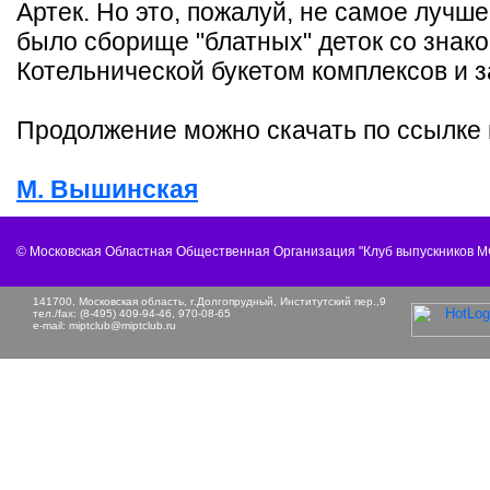
Артек. Но это, пожалуй, не самое лучш
было сборище "блатных" деток со знак
Котельнической букетом комплексов и 
Продолжение можно скачать по ссылке 
М. Вышинская
© Московская Областная Общественная Организация "Клуб выпускников 
141700, Московская область, г.Долгопрудный, Институтский пер.,9
тел./fax: (8-495) 409-94-46, 970-08-65
e-mail:
miptclub@miptclub.ru