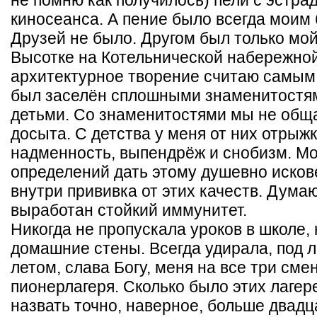
не помню как получилось) пели с эстра
киносеанса. А пение было всегда моим
Друзей не было. Другом был только мой
Высотке на Котельнической набережной.
архитектурное творение считаю самым
был заселён сплошными знаменитостями
детьми. Со знаменитостями мы не общал
досыта. С детства у меня от них отрыж
надменность, выпендрёж и снобизм. Мо
определений дать этому душевно исков
внутри прививка от этих качеств. Думаю
выработан стойкий иммунитет.
Никогда не пропускала уроков в школе,
домашние стены. Всегда удирала, под 
летом, слава Богу, меня на все три сме
пионерлагеря. Сколько было этих лагер
назвать точно, наверное, больше двад