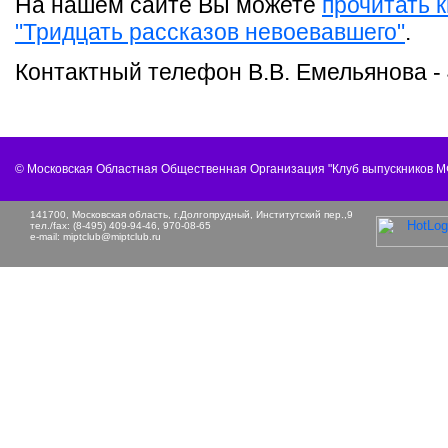
На нашем сайте Вы можете
прочитать к
"Тридцать рассказов невоевавшего"
.
Контактный телефон В.В. Емельянова -
© Московская Областная Общественная Организация "Клуб выпускников 
141700, Московская область, г.Долгопрудный, Институтский пер.,9
тел./fax: (8-495) 409-94-46, 970-08-65
e-mail:
miptclub@miptclub.ru