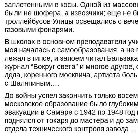
заплетенными в косы. Одной из массо
были не шофера, а извозчики; еще не б
троллейбусов Улицы освещались с веч
газовыми фонарями.
В школах в основном преподаватели уч
моя началась с самообразования, а не 
лежал в гипсе, и запоем читал Бальзака
журнал “Вокруг света” и многое другое,
деда, коренного москвича, артиста бол
с Шаляпиным….
До войны успел закончить только восем
московское образование было глубоки
эвакуации в Самаре с 1942 по 1948 год
поднялся от токаря до мастера и до за
отдела технического контроля завода…