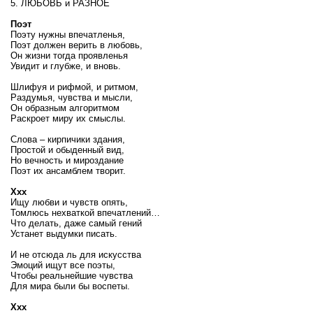
5. ЛЮБОВЬ и РАЗНОЕ
Поэт
Поэту нужны впечатленья,
Поэт должен верить в любовь,
Он жизни тогда проявленья
Увидит и глубже, и вновь.
Шлифуя и рифмой, и ритмом,
Раздумья, чувства и мысли,
Он образным алгоритмом
Раскроет миру их смыслы.
Слова – кирпичики здания,
Простой и обыденный вид,
Но вечность и мироздание
Поэт их ансамблем творит.
Ххх
Ищу любви и чувств опять,
Томлюсь нехваткой впечатлений…
Что делать, даже самый гений
Устанет выдумки писать.
И не отсюда ль для искусства
Эмоций ищут все поэты,
Чтобы реальнейшие чувства
Для мира были бы воспеты.
Ххх