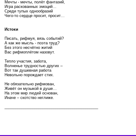
Мечты - мечты, полёт фантазий,
Игра раскованных эмоций…
Среди тупых однообразий
Чего-то сердце просит, просит…
Истоки
Писать, рифмуя, вязь событий?
А как же мысль - поэта труд?
Без этого несчётно житий
Вас рифмоплётом назовут.
Тепло участия, забота,
Волненье трудностью других –
Вот так душевная работа
Невольно порождает стих.
Не обязательно рифмован,
Живёт он музыкой в душе…
На этом мир людей основан,
Иначе – скотство неглиже.
____________________________________________