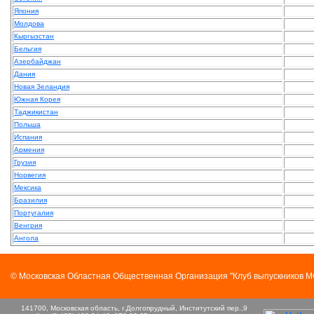
Япония
Молдова
Кыргызстан
Бельгия
Азербайджан
Дания
Новая Зеландия
Южная Корея
Таджикистан
Польша
Испания
Армения
Грузия
Норвегия
Мексика
Бразилия
Португалия
Венгрия
Ангола
© Московская Областная Общественная Организация "Клуб выпускников 
141700, Московская область, г.Долгопрудный, Институтский пер.,9