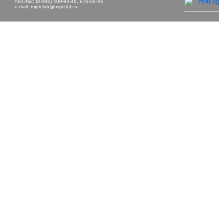
тел./fax: (8-495) 409-94-46, 970-08-65
e-mail:
miptclub@miptclub.ru