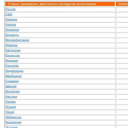
Страны проживания, длительного нахождения выпускников
Колич
Россия
США
Украина
Канада
Германия
Беларусь
Великобритания
Израиль
Австралия
Казахстан
Франция
Сингапур
Нидерланды
Швейцария
Словакия
Швеция
Ирландия
Австрия
Латвия
Италия
Чехия
Узбекистан
Финляндия
Эстония