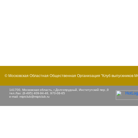
© Московская Областная Общественная Организация "Клуб выпускников 
141700, Московская область, г.Долгопрудный, Институтский пер.,9
тел./fax: (8-495) 409-94-46, 970-08-65
e-mail:
miptclub@miptclub.ru