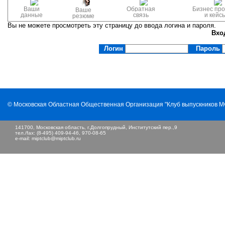
Ваши
Обратная
Бизнес пр
Ваше
данные
связь
и кейс
резюме
Вы не можете просмотреть эту страницу до ввода логина и пароля.
Вхо
Логин
Пароль
© Московская Областная Общественная Организация "Клуб выпускников 
141700, Московская область, г.Долгопрудный, Институтский пер.,9
тел./fax: (8-495) 409-94-46, 970-08-65
e-mail:
miptclub@miptclub.ru