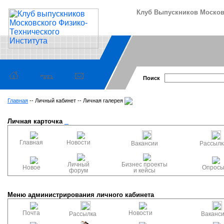
Клуб Выпускников Московс
Поиск
Главная
-- Личный кабинет -- Личная галерея
Личная карточка
Главная
Новости
Вакансии
Рассылк
Личный
Бизнес проекты
Новое
Опрос
форум
и кейсы
Меню администрирования личного кабинета
Почта
Новости
Рассылка
Ваканс