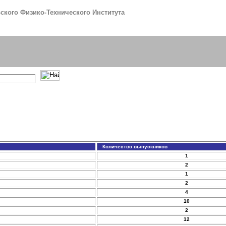
кого Физико-Технического Института
Количество выпускников
1
2
1
2
4
10
2
12