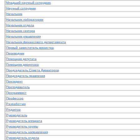
Младший научный сотрудник
Научный сотрудник
Начальник
Начальник лаборатории
Начальник отдела
Начальник сектора
Начальник управления
Начальник финансового департамента
Первый заместитель министра
Переводчик
Помощник депутата
Помощник директора
Председатель Совета Директоров
Председатель правления
Президент
Преподаватель
Программист
Профессор
Разработчик
Редактор
Руководитель
Руководитель аппарата
Руководитель группы
Руководитель направления
Руководитель отдела