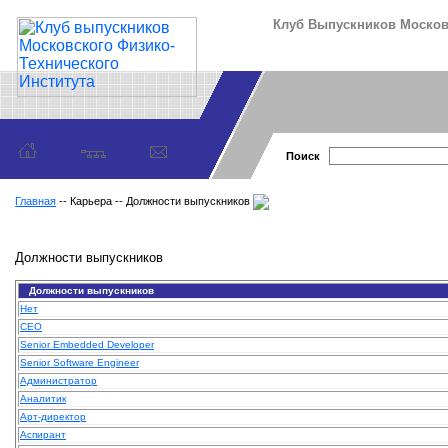
Клуб Выпускников Московс
Поиск
Главная
-- Карьера -- Должности выпускников
Должности выпускников
Должности выпускников
Нет
CEO
Senior Embedded Developer
Senior Software Engineer
Администратор
Аналитик
Арт-директор
Аспирант