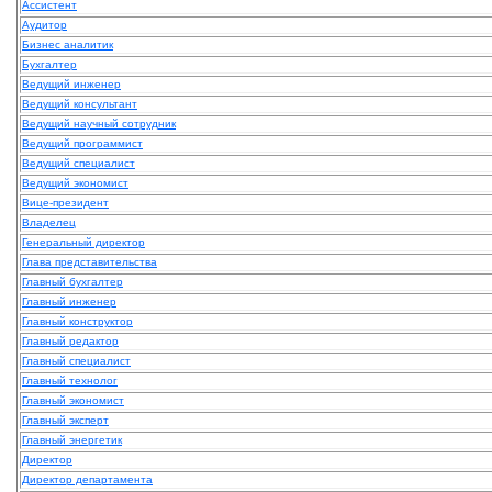
Ассистент
Аудитор
Бизнес аналитик
Бухгалтер
Ведущий инженер
Ведущий консультант
Ведущий научный сотрудник
Ведущий программист
Ведущий специалист
Ведущий экономист
Вице-президент
Владелец
Генеральный директор
Глава представительства
Главный бухгалтер
Главный инженер
Главный конструктор
Главный редактор
Главный специалист
Главный технолог
Главный экономист
Главный эксперт
Главный энергетик
Директор
Директор департамента