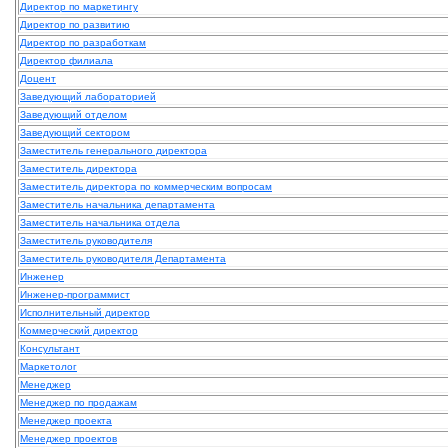
Директор по маркетингу
Директор по развитию
Директор по разработкам
Директор филиала
Доцент
Заведующий лабораторией
Заведующий отделом
Заведующий сектором
Заместитель генерального директора
Заместитель директора
Заместитель директора по коммерческим вопросам
Заместитель начальника департамента
Заместитель начальника отдела
Заместитель руководителя
Заместитель руководителя Департамента
Инженер
Инженер-программист
Исполнительный директор
Коммерческий директор
Консультант
Маркетолог
Менеджер
Менеджер по продажам
Менеджер проекта
Менеджер проектов