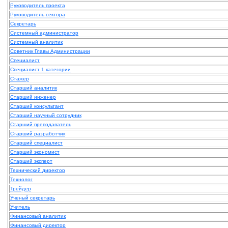
Руководитель проекта
Руководитель сектора
Секретарь
Системный администратор
Системный аналитик
Советник Главы Администрации
Специалист
Специалист 1 категории
Стажер
Старший аналитик
Старший инженер
Старший консультант
Старший научный сотрудник
Старший преподаватель
Старший разработчик
Старший специалист
Старший экономист
Старший эксперт
Технический директор
Технолог
Трейдер
Ученый секретарь
Учитель
Финансовый аналитик
Финансовый директор