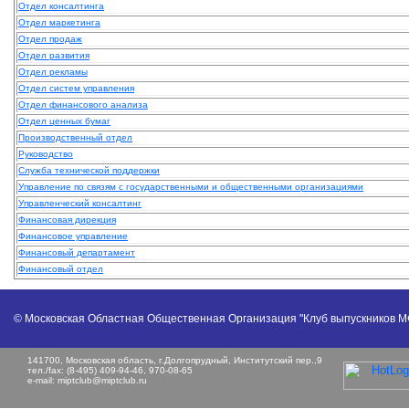
Отдел консалтинга
Отдел маркетинга
Отдел продаж
Отдел развития
Отдел рекламы
Отдел систем управления
Отдел финансового анализа
Отдел ценных бумаг
Производственный отдел
Руководство
Служба технической поддержки
Управление по связям с государственными и общественными организациями
Управленческий консалтинг
Финансовая дирекция
Финансовое управление
Финансовый департамент
Финансовый отдел
© Московская Областная Общественная Организация "Клуб выпускников 
141700, Московская область, г.Долгопрудный, Институтский пер.,9
тел./fax: (8-495) 409-94-46, 970-08-65
e-mail:
miptclub@miptclub.ru