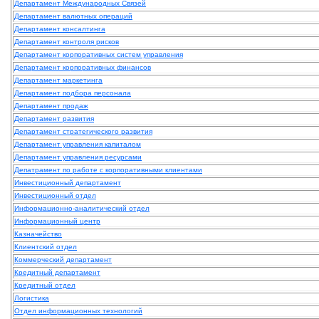
Департамент Международных Связей
Департамент валютных операций
Департамент консалтинга
Департамент контроля рисков
Департамент корпоративных систем управления
Департамент корпоративных финансов
Департамент маркетинга
Департамент подбора персонала
Департамент продаж
Департамент развития
Департамент стратегического развития
Департамент управления капиталом
Департамент управления ресурсами
Депатрамент по работе с корпоративными клиентами
Инвестиционный департамент
Инвестиционный отдел
Информационно-аналитический отдел
Информационный центр
Казначейство
Клиентский отдел
Коммерческий департамент
Кредитный департамент
Кредитный отдел
Логистика
Отдел информационных технологий