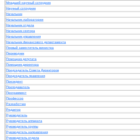
Младший научный сотрудник
Научный сотрудник
Начальник
Начальник лаборатории
Начальник отдела
Начальник сектора
Начальник управления
Начальник финансового департамента
Первый заместитель министра
Переводчик
Помощник депутата
Помощник директора
Председатель Совета Директоров
Председатель правления
Президент
Преподаватель
Программист
Профессор
Разработчик
Редактор
Руководитель
Руководитель аппарата
Руководитель группы
Руководитель направления
Руководитель отдела