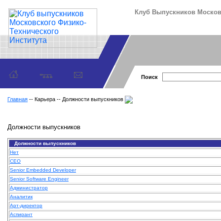
Клуб Выпускников Московс
Поиск
Главная
-- Карьера -- Должности выпускников
Должности выпускников
Должности выпускников
Нет
CEO
Senior Embedded Developer
Senior Software Engineer
Администратор
Аналитик
Арт-директор
Аспирант