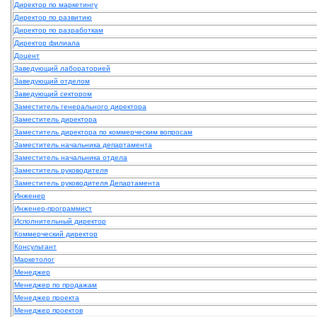
Директор по маркетингу
Директор по развитию
Директор по разработкам
Директор филиала
Доцент
Заведующий лабораторией
Заведующий отделом
Заведующий сектором
Заместитель генерального директора
Заместитель директора
Заместитель директора по коммерческим вопросам
Заместитель начальника департамента
Заместитель начальника отдела
Заместитель руководителя
Заместитель руководителя Департамента
Инженер
Инженер-программист
Исполнительный директор
Коммерческий директор
Консультант
Маркетолог
Менеджер
Менеджер по продажам
Менеджер проекта
Менеджер проектов