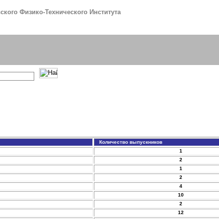
кого Физико-Технического Института
Количество выпускников
1
2
1
2
4
10
2
12