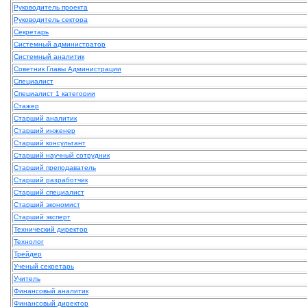
Руководитель проекта
Руководитель сектора
Секретарь
Системный администратор
Системный аналитик
Советник Главы Администрации
Специалист
Специалист 1 категории
Стажер
Старший аналитик
Старший инженер
Старший консультант
Старший научный сотрудник
Старший преподаватель
Старший разработчик
Старший специалист
Старший экономист
Старший эксперт
Технический директор
Технолог
Трейдер
Ученый секретарь
Учитель
Финансовый аналитик
Финансовый директор