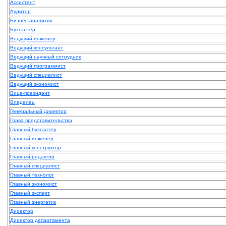
Ассистент
Аудитор
Бизнес аналитик
Бухгалтер
Ведущий инженер
Ведущий консультант
Ведущий научный сотрудник
Ведущий программист
Ведущий специалист
Ведущий экономист
Вице-президент
Владелец
Генеральный директор
Глава представительства
Главный бухгалтер
Главный инженер
Главный конструктор
Главный редактор
Главный специалист
Главный технолог
Главный экономист
Главный эксперт
Главный энергетик
Директор
Директор департамента