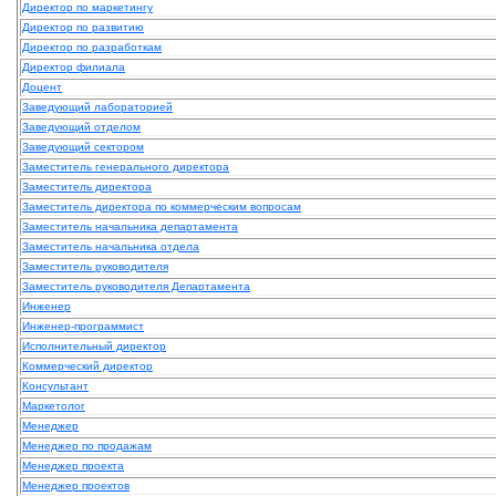
Директор по маркетингу
Директор по развитию
Директор по разработкам
Директор филиала
Доцент
Заведующий лабораторией
Заведующий отделом
Заведующий сектором
Заместитель генерального директора
Заместитель директора
Заместитель директора по коммерческим вопросам
Заместитель начальника департамента
Заместитель начальника отдела
Заместитель руководителя
Заместитель руководителя Департамента
Инженер
Инженер-программист
Исполнительный директор
Коммерческий директор
Консультант
Маркетолог
Менеджер
Менеджер по продажам
Менеджер проекта
Менеджер проектов