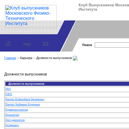
Клуб Выпускников Москов
Института
Поиск
Главная
-- Карьера -- Должности выпускников
Должности выпускников
Должности выпускников
Нет
CEO
Senior Embedded Developer
Senior Software Engineer
Администратор
Аналитик
Арт-директор
Аспирант