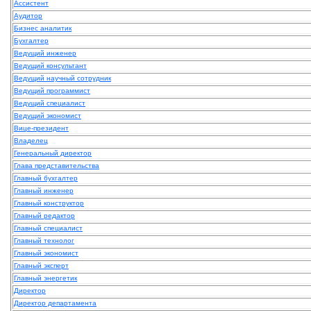
Ассистент
Аудитор
Бизнес аналитик
Бухгалтер
Ведущий инженер
Ведущий консультант
Ведущий научный сотрудник
Ведущий программист
Ведущий специалист
Ведущий экономист
Вице-президент
Владелец
Генеральный директор
Глава представительства
Главный бухгалтер
Главный инженер
Главный конструктор
Главный редактор
Главный специалист
Главный технолог
Главный экономист
Главный эксперт
Главный энергетик
Директор
Директор департамента