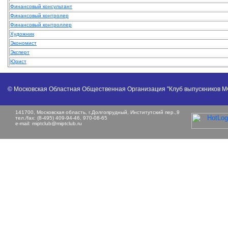
Финансовый консультант
Финансовый контролер
Финансовый контроллер
Художник
Экономист
Эксперт
Юрист
© Московская Областная Общественная Организация "Клуб выпускников 
141700, Московская область, г.Долгопрудный, Институтский пер.,9
тел./fax: (8-495) 409-94-46, 970-08-65
e-mail:
miptclub@miptclub.ru