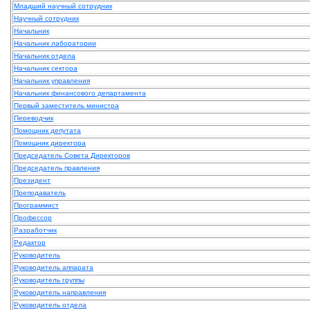
Младший научный сотрудник
Научный сотрудник
Начальник
Начальник лаборатории
Начальник отдела
Начальник сектора
Начальник управления
Начальник финансового департамента
Первый заместитель министра
Переводчик
Помощник депутата
Помощник директора
Председатель Совета Директоров
Председатель правления
Президент
Преподаватель
Программист
Профессор
Разработчик
Редактор
Руководитель
Руководитель аппарата
Руководитель группы
Руководитель направления
Руководитель отдела