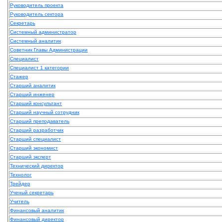
Руководитель проекта
Руководитель сектора
Секретарь
Системный администратор
Системный аналитик
Советник Главы Администрации
Специалист
Специалист 1 категории
Стажер
Старший аналитик
Старший инженер
Старший консультант
Старший научный сотрудник
Старший преподаватель
Старший разработчик
Старший специалист
Старший экономист
Старший эксперт
Технический директор
Технолог
Трейдер
Ученый секретарь
Учитель
Финансовый аналитик
Финансовый директор