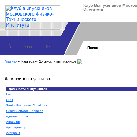
Клуб Выпускников Москов
Института
Поиск
Главная
-- Карьера -- Должности выпускников
Должности выпускников
Должности выпускников
Нет
CEO
Senior Embedded Developer
Senior Software Engineer
Администратор
Аналитик
Арт-директор
Аспирант