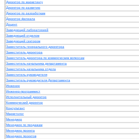
Директор по маркетингу
Директор по развитию
Директор по разработкам
Директор филиала
Доцент
Заведующий лабораторией
Заведующий отделом
Заведующий сектором
Заместитель генерального директора
Заместитель директора
Заместитель директора по коммерческим вопросам
Заместитель начальника департамента
Заместитель начальника отдела
Заместитель руководителя
Заместитель руководителя Департамента
Инженер
Инженер-программист
Исполнительный директор
Коммерческий директор
Консультант
Маркетолог
Менеджер
Менеджер по продажам
Менеджер проекта
Менеджер проектов