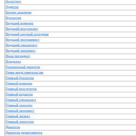
Ассистент
Аудитор
Бизнес аналитик
Бухгалтер
Ведущий инженер
Ведущий консультант
Ведущий научный сотрудник
Ведущий программист
Ведущий специалист
Ведущий экономист
Вице-президент
Владелец
Генеральный директор
Глава представительства
Главный бухгалтер
Главный инженер
Главный конструктор
Главный редактор
Главный специалист
Главный технолог
Главный экономист
Главный эксперт
Главный энергетик
Директор
Директор департамента