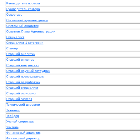
Руководитель проекта
Руководитель сектора
Секретарь
Системный администратор
Системный аналитик
Советник Главы Администрации
Специалист
Специалист 1 категории
Стажер
Старший аналитик
Старший инженер
Старший консультант
Старший научный сотрудник
Старший преподаватель
Старший разработчик
Старший специалист
Старший экономист
Старший эксперт
Технический директор
Технолог
Трейдер
Ученый секретарь
Учитель
Финансовый аналитик
Финансовый директор