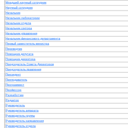
Младший научный сотрудник
Научный сотрудник
Начальник
Начальник лаборатории
Начальник отдела
Начальник сектора
Начальник управления
Начальник финансового департамента
Первый заместитель министра
Переводчик
Помощник депутата
Помощник директора
Председатель Совета Директоров
Председатель правления
Президент
Преподаватель
Программист
Профессор
Разработчик
Редактор
Руководитель
Руководитель аппарата
Руководитель группы
Руководитель направления
Руководитель отдела