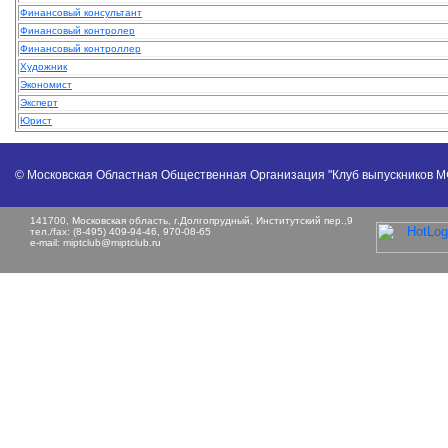
Финансовый консультант
Финансовый контролер
Финансовый контроллер
Художник
Экономист
Эксперт
Юрист
© Московская Областная Общественная Организация "Клуб выпускников 
141700, Московская область, г.Долгопрудный, Институтский пер.,9
тел./fax: (8-495) 409-94-46, 970-08-65
e-mail:
miptclub@miptclub.ru