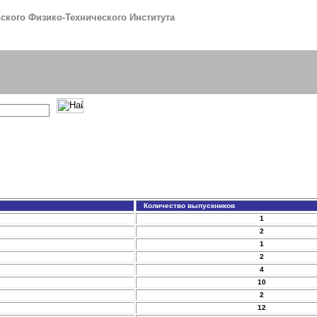
кого Физико-Технического Института
Количество выпускников
1
2
1
2
4
10
2
12