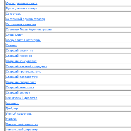
Руководитель проекта
Руководитель сектора
Секретарь
Системный администратор
Системный аналитик
Советник Главы Администрации
Специалист
Специалист 1 категории
Стажер
Старший аналитик
Старший инженер
Старший консультант
Старший научный сотрудник
Старший преподаватель
Старший разработчик
Старший специалист
Старший экономист
Старший эксперт
Технический директор
Технолог
Трейдер
Ученый секретарь
Учитель
Финансовый аналитик
Финансовый директор