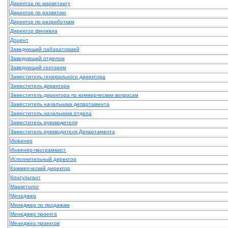
Директор по маркетингу
Директор по развитию
Директор по разработкам
Директор филиала
Доцент
Заведующий лабораторией
Заведующий отделом
Заведующий сектором
Заместитель генерального директора
Заместитель директора
Заместитель директора по коммерческим вопросам
Заместитель начальника департамента
Заместитель начальника отдела
Заместитель руководителя
Заместитель руководителя Департамента
Инженер
Инженер-программист
Исполнительный директор
Коммерческий директор
Консультант
Маркетолог
Менеджер
Менеджер по продажам
Менеджер проекта
Менеджер проектов