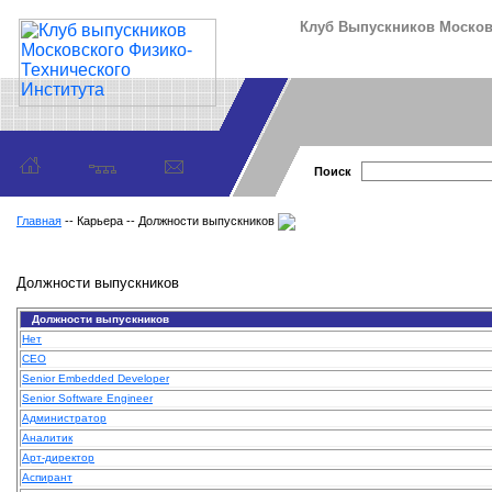
Клуб Выпускников Московс
Поиск
Главная
-- Карьера -- Должности выпускников
Должности выпускников
Должности выпускников
Нет
CEO
Senior Embedded Developer
Senior Software Engineer
Администратор
Аналитик
Арт-директор
Аспирант