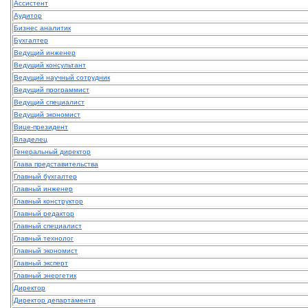
Ассистент
Аудитор
Бизнес аналитик
Бухгалтер
Ведущий инженер
Ведущий консультант
Ведущий научный сотрудник
Ведущий программист
Ведущий специалист
Ведущий экономист
Вице-президент
Владелец
Генеральный директор
Глава представительства
Главный бухгалтер
Главный инженер
Главный конструктор
Главный редактор
Главный специалист
Главный технолог
Главный экономист
Главный эксперт
Главный энергетик
Директор
Директор департамента