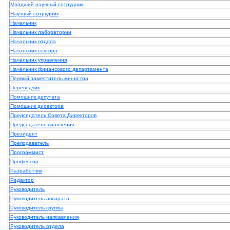
Младший научный сотрудник
Научный сотрудник
Начальник
Начальник лаборатории
Начальник отдела
Начальник сектора
Начальник управления
Начальник финансового департамента
Первый заместитель министра
Переводчик
Помощник депутата
Помощник директора
Председатель Совета Директоров
Председатель правления
Президент
Преподаватель
Программист
Профессор
Разработчик
Редактор
Руководитель
Руководитель аппарата
Руководитель группы
Руководитель направления
Руководитель отдела