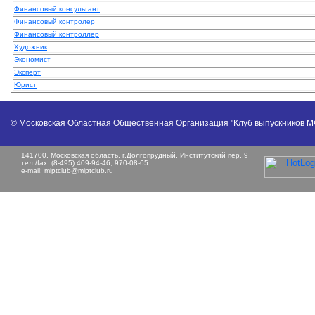
Финансовый консультант
Финансовый контролер
Финансовый контроллер
Художник
Экономист
Эксперт
Юрист
© Московская Областная Общественная Организация "Клуб выпускников 
141700, Московская область, г.Долгопрудный, Институтский пер.,9
тел./fax: (8-495) 409-94-46, 970-08-65
e-mail:
miptclub@miptclub.ru