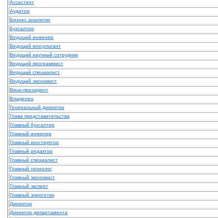
Ассистент
Аудитор
Бизнес аналитик
Бухгалтер
Ведущий инженер
Ведущий консультант
Ведущий научный сотрудник
Ведущий программист
Ведущий специалист
Ведущий экономист
Вице-президент
Владелец
Генеральный директор
Глава представительства
Главный бухгалтер
Главный инженер
Главный конструктор
Главный редактор
Главный специалист
Главный технолог
Главный экономист
Главный эксперт
Главный энергетик
Директор
Директор департамента