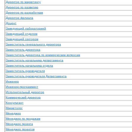
Директор по маркетингу
Директор по развитию
Директор по разработкам
Директор филиала
Доцент
Заведующий лабораторией
Заведующий отделом
Заведующий сектором
Заместитель генерального директора
Заместитель директора
Заместитель директора по коммерческим вопросам
Заместитель начальника департамента
Заместитель начальника отдела
Заместитель руководителя
Заместитель руководителя Департамента
Инженер
Инженер-программист
Исполнительный директор
Коммерческий директор
Консультант
Маркетолог
Менеджер
Менеджер по продажам
Менеджер проекта
Менеджер проектов