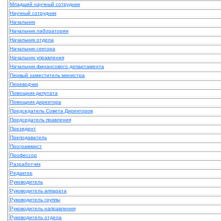
Младший научный сотрудник
Научный сотрудник
Начальник
Начальник лаборатории
Начальник отдела
Начальник сектора
Начальник управления
Начальник финансового департамента
Первый заместитель министра
Переводчик
Помощник депутата
Помощник директора
Председатель Совета Директоров
Председатель правления
Президент
Преподаватель
Программист
Профессор
Разработчик
Редактор
Руководитель
Руководитель аппарата
Руководитель группы
Руководитель направления
Руководитель отдела