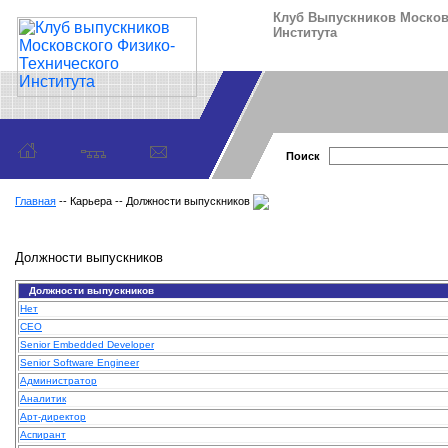
Клуб Выпускников Москов
Института
Поиск
Главная
-- Карьера -- Должности выпускников
Должности выпускников
Должности выпускников
Нет
CEO
Senior Embedded Developer
Senior Software Engineer
Администратор
Аналитик
Арт-директор
Аспирант