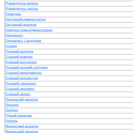
Руководитель проекта
Руководитель сектора
Секретарь
Системный администратор
Системный аналитик
Советник Главы Администрации
Специалист
Специалист 1 категории
Стажер
Старший аналитик
Старший инженер
Старший консультант
Старший научный сотрудник
Старший преподаватель
Старший разработчик
Старший специалист
Старший экономист
Старший эксперт
Технический директор
Технолог
Трейдер
Ученый секретарь
Учитель
Финансовый аналитик
Финансовый директор