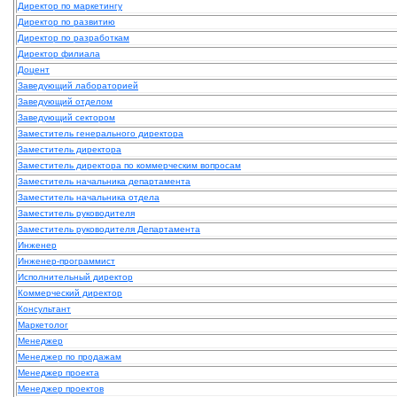
Директор по маркетингу
Директор по развитию
Директор по разработкам
Директор филиала
Доцент
Заведующий лабораторией
Заведующий отделом
Заведующий сектором
Заместитель генерального директора
Заместитель директора
Заместитель директора по коммерческим вопросам
Заместитель начальника департамента
Заместитель начальника отдела
Заместитель руководителя
Заместитель руководителя Департамента
Инженер
Инженер-программист
Исполнительный директор
Коммерческий директор
Консультант
Маркетолог
Менеджер
Менеджер по продажам
Менеджер проекта
Менеджер проектов