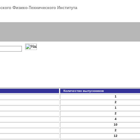
кого Физико-Технического Института
Количество выпускников
1
2
1
2
4
10
2
12