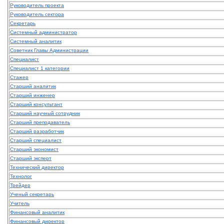
Руководитель проекта
Руководитель сектора
Секретарь
Системный администратор
Системный аналитик
Советник Главы Администрации
Специалист
Специалист 1 категории
Стажер
Старший аналитик
Старший инженер
Старший консультант
Старший научный сотрудник
Старший преподаватель
Старший разработчик
Старший специалист
Старший экономист
Старший эксперт
Технический директор
Технолог
Трейдер
Ученый секретарь
Учитель
Финансовый аналитик
Финансовый директор