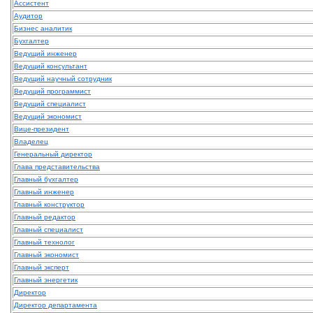
Ассистент
Аудитор
Бизнес аналитик
Бухгалтер
Ведущий инженер
Ведущий консультант
Ведущий научный сотрудник
Ведущий программист
Ведущий специалист
Ведущий экономист
Вице-президент
Владелец
Генеральный директор
Глава представительства
Главный бухгалтер
Главный инженер
Главный конструктор
Главный редактор
Главный специалист
Главный технолог
Главный экономист
Главный эксперт
Главный энергетик
Директор
Директор департамента