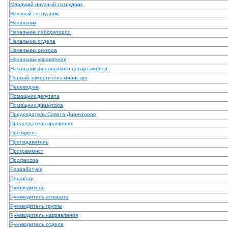
Младший научный сотрудник
Научный сотрудник
Начальник
Начальник лаборатории
Начальник отдела
Начальник сектора
Начальник управления
Начальник финансового департамента
Первый заместитель министра
Переводчик
Помощник депутата
Помощник директора
Председатель Совета Директоров
Председатель правления
Президент
Преподаватель
Программист
Профессор
Разработчик
Редактор
Руководитель
Руководитель аппарата
Руководитель группы
Руководитель направления
Руководитель отдела