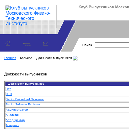
Клуб Выпускников Московс
Поиск
Главная
-- Карьера -- Должности выпускников
Должности выпускников
Должности выпускников
Нет
CEO
Senior Embedded Developer
Senior Software Engineer
Администратор
Аналитик
Арт-директор
Аспирант