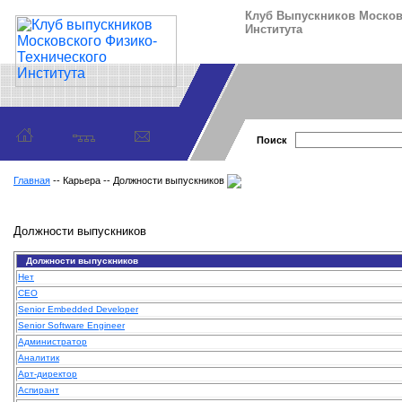
Клуб Выпускников Москов
Института
Поиск
Главная
-- Карьера -- Должности выпускников
Должности выпускников
Должности выпускников
Нет
CEO
Senior Embedded Developer
Senior Software Engineer
Администратор
Аналитик
Арт-директор
Аспирант