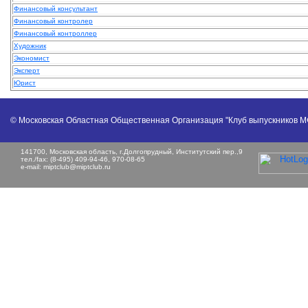
Финансовый консультант
Финансовый контролер
Финансовый контроллер
Художник
Экономист
Эксперт
Юрист
© Московская Областная Общественная Организация "Клуб выпускников 
141700, Московская область, г.Долгопрудный, Институтский пер.,9
тел./fax: (8-495) 409-94-46, 970-08-65
e-mail:
miptclub@miptclub.ru