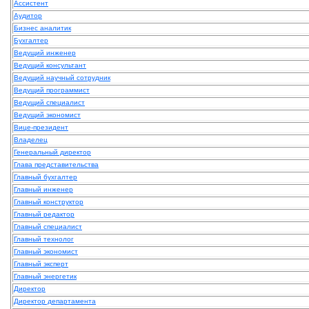
Ассистент
Аудитор
Бизнес аналитик
Бухгалтер
Ведущий инженер
Ведущий консультант
Ведущий научный сотрудник
Ведущий программист
Ведущий специалист
Ведущий экономист
Вице-президент
Владелец
Генеральный директор
Глава представительства
Главный бухгалтер
Главный инженер
Главный конструктор
Главный редактор
Главный специалист
Главный технолог
Главный экономист
Главный эксперт
Главный энергетик
Директор
Директор департамента