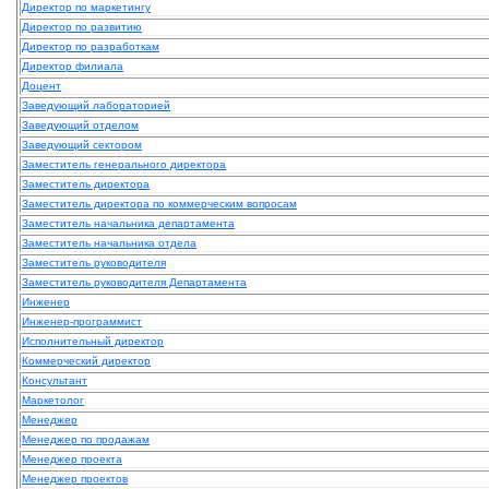
Директор по маркетингу
Директор по развитию
Директор по разработкам
Директор филиала
Доцент
Заведующий лабораторией
Заведующий отделом
Заведующий сектором
Заместитель генерального директора
Заместитель директора
Заместитель директора по коммерческим вопросам
Заместитель начальника департамента
Заместитель начальника отдела
Заместитель руководителя
Заместитель руководителя Департамента
Инженер
Инженер-программист
Исполнительный директор
Коммерческий директор
Консультант
Маркетолог
Менеджер
Менеджер по продажам
Менеджер проекта
Менеджер проектов