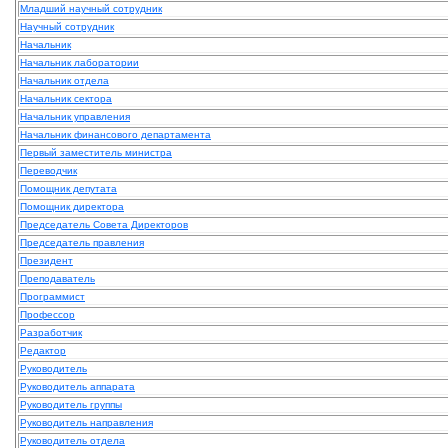
Младший научный сотрудник
Научный сотрудник
Начальник
Начальник лаборатории
Начальник отдела
Начальник сектора
Начальник управления
Начальник финансового департамента
Первый заместитель министра
Переводчик
Помощник депутата
Помощник директора
Председатель Совета Директоров
Председатель правления
Президент
Преподаватель
Программист
Профессор
Разработчик
Редактор
Руководитель
Руководитель аппарата
Руководитель группы
Руководитель направления
Руководитель отдела