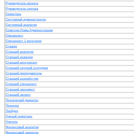
Руководитель проекта
Руководитель сектора
Секретарь
Системный администратор
Системный аналитик
Советник Главы Администрации
Специалист
Специалист 1 категории
Стажер
Старший аналитик
Старший инженер
Старший консультант
Старший научный сотрудник
Старший преподаватель
Старший разработчик
Старший специалист
Старший экономист
Старший эксперт
Технический директор
Технолог
Трейдер
Ученый секретарь
Учитель
Финансовый аналитик
Финансовый директор