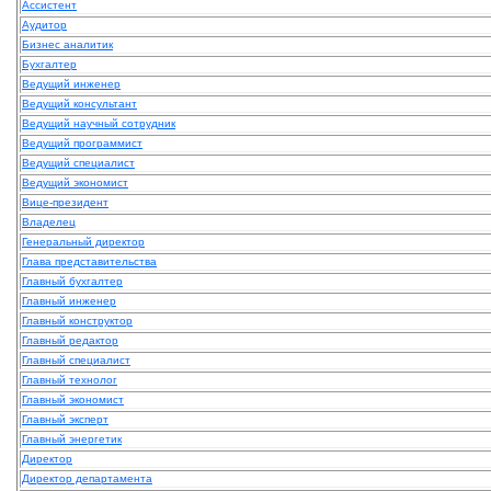
Ассистент
Аудитор
Бизнес аналитик
Бухгалтер
Ведущий инженер
Ведущий консультант
Ведущий научный сотрудник
Ведущий программист
Ведущий специалист
Ведущий экономист
Вице-президент
Владелец
Генеральный директор
Глава представительства
Главный бухгалтер
Главный инженер
Главный конструктор
Главный редактор
Главный специалист
Главный технолог
Главный экономист
Главный эксперт
Главный энергетик
Директор
Директор департамента