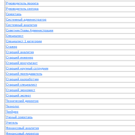
Руководитель проекта
Руководитель сектора
Секретарь
Системный администратор
Системный аналитик
Советник Главы Администрации
Специалист
Специалист 1 категории
Стажер
Старший аналитик
Старший инженер
Старший консультант
Старший научный сотрудник
Старший преподаватель
Старший разработчик
Старший специалист
Старший экономист
Старший эксперт
Технический директор
Технолог
Трейдер
Ученый секретарь
Учитель
Финансовый аналитик
Финансовый директор