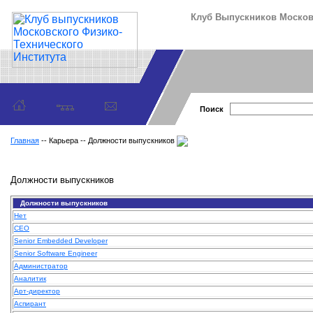
Клуб Выпускников Московс
Поиск
Главная
-- Карьера -- Должности выпускников
Должности выпускников
Должности выпускников
Нет
CEO
Senior Embedded Developer
Senior Software Engineer
Администратор
Аналитик
Арт-директор
Аспирант