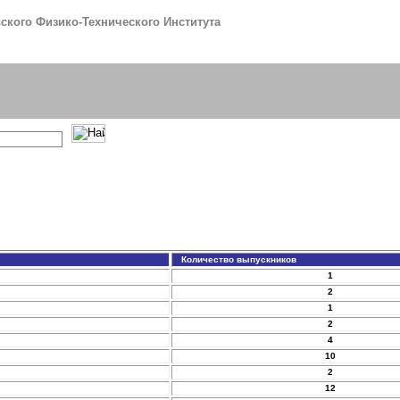
кого Физико-Технического Института
Количество выпускников
1
2
1
2
4
10
2
12