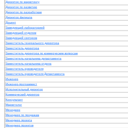
Директор по маркетингу
Директор по развитию
Директор по разработкам
Директор филиала
Доцент
Заведующий лабораторией
Заведующий отделом
Заведующий сектором
Заместитель генерального директора
Заместитель директора
Заместитель директора по коммерческим вопросам
Заместитель начальника департамента
Заместитель начальника отдела
Заместитель руководителя
Заместитель руководителя Департамента
Инженер
Инженер-программист
Исполнительный директор
Коммерческий директор
Консультант
Маркетолог
Менеджер
Менеджер по продажам
Менеджер проекта
Менеджер проектов