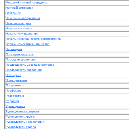
Младший научный сотрудник
Научный сотрудник
Начальник
Начальник лаборатории
Начальник отдела
Начальник сектора
Начальник управления
Начальник финансового департамента
Первый заместитель министра
Переводчик
Помощник депутата
Помощник директора
Председатель Совета Директоров
Председатель правления
Президент
Преподаватель
Программист
Профессор
Разработчик
Редактор
Руководитель
Руководитель аппарата
Руководитель группы
Руководитель направления
Руководитель отдела