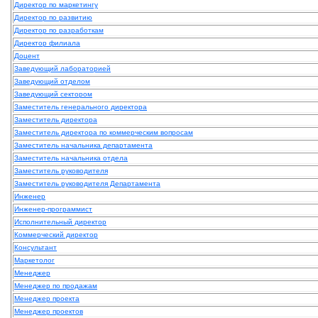
Директор по маркетингу
Директор по развитию
Директор по разработкам
Директор филиала
Доцент
Заведующий лабораторией
Заведующий отделом
Заведующий сектором
Заместитель генерального директора
Заместитель директора
Заместитель директора по коммерческим вопросам
Заместитель начальника департамента
Заместитель начальника отдела
Заместитель руководителя
Заместитель руководителя Департамента
Инженер
Инженер-программист
Исполнительный директор
Коммерческий директор
Консультант
Маркетолог
Менеджер
Менеджер по продажам
Менеджер проекта
Менеджер проектов