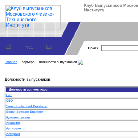
Клуб Выпускников Москов
Института
Поиск
Главная
-- Карьера -- Должности выпускников
Должности выпускников
Должности выпускников
Нет
CEO
Senior Embedded Developer
Senior Software Engineer
Администратор
Аналитик
Арт-директор
Аспирант