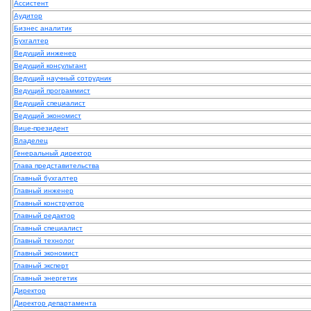
Ассистент
Аудитор
Бизнес аналитик
Бухгалтер
Ведущий инженер
Ведущий консультант
Ведущий научный сотрудник
Ведущий программист
Ведущий специалист
Ведущий экономист
Вице-президент
Владелец
Генеральный директор
Глава представительства
Главный бухгалтер
Главный инженер
Главный конструктор
Главный редактор
Главный специалист
Главный технолог
Главный экономист
Главный эксперт
Главный энергетик
Директор
Директор департамента