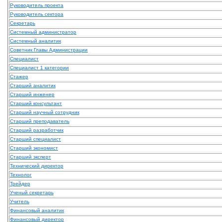
Руководитель проекта
Руководитель сектора
Секретарь
Системный администратор
Системный аналитик
Советник Главы Администрации
Специалист
Специалист 1 категории
Стажер
Старший аналитик
Старший инженер
Старший консультант
Старший научный сотрудник
Старший преподаватель
Старший разработчик
Старший специалист
Старший экономист
Старший эксперт
Технический директор
Технолог
Трейдер
Ученый секретарь
Учитель
Финансовый аналитик
Финансовый директор