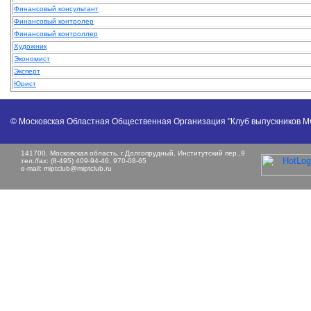
Финансовый консультант
Финансовый контролер
Финансовый контроллер
Художник
Экономист
Эксперт
Юрист
© Московская Областная Общественная Организация "Клуб выпускников 
141700, Московская область, г.Долгопрудный, Институтский пер.,9
тел./fax: (8-495) 409-94-46, 970-08-65
e-mail:
miptclub@miptclub.ru