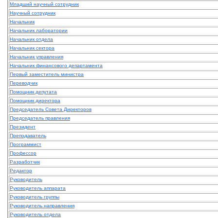
Младший научный сотрудник
Научный сотрудник
Начальник
Начальник лаборатории
Начальник отдела
Начальник сектора
Начальник управления
Начальник финансового департамента
Первый заместитель министра
Переводчик
Помощник депутата
Помощник директора
Председатель Совета Директоров
Председатель правления
Президент
Преподаватель
Программист
Профессор
Разработчик
Редактор
Руководитель
Руководитель аппарата
Руководитель группы
Руководитель направления
Руководитель отдела