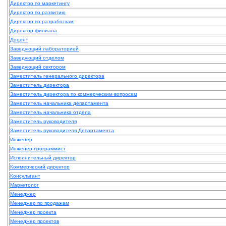
Директор по маркетингу
Директор по развитию
Директор по разработкам
Директор филиала
Доцент
Заведующий лабораторией
Заведующий отделом
Заведующий сектором
Заместитель генерального директора
Заместитель директора
Заместитель директора по коммерческим вопросам
Заместитель начальника департамента
Заместитель начальника отдела
Заместитель руководителя
Заместитель руководителя Департамента
Инженер
Инженер-программист
Исполнительный директор
Коммерческий директор
Консультант
Маркетолог
Менеджер
Менеджер по продажам
Менеджер проекта
Менеджер проектов