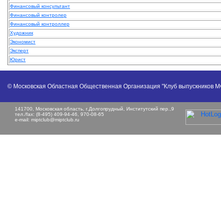
Финансовый консультант
Финансовый контролер
Финансовый контроллер
Художник
Экономист
Эксперт
Юрист
© Московская Областная Общественная Организация "Клуб выпускников 
141700, Московская область, г.Долгопрудный, Институтский пер.,9
тел./fax: (8-495) 409-94-46, 970-08-65
e-mail:
miptclub@miptclub.ru