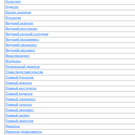
Ассистент
Аудитор
Бизнес аналитик
Бухгалтер
Ведущий инженер
Ведущий консультант
Ведущий научный сотрудник
Ведущий программист
Ведущий специалист
Ведущий экономист
Вице-президент
Владелец
Генеральный директор
Глава представительства
Главный бухгалтер
Главный инженер
Главный конструктор
Главный редактор
Главный специалист
Главный технолог
Главный экономист
Главный эксперт
Главный энергетик
Директор
Директор департамента