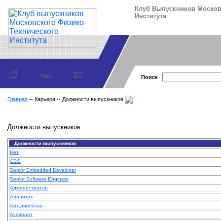
Клуб Выпускников Москов
Института
Поиск
Главная
-- Карьера -- Должности выпускников
Должности выпускников
Должности выпускников
Нет
CEO
Senior Embedded Developer
Senior Software Engineer
Администратор
Аналитик
Арт-директор
Аспирант