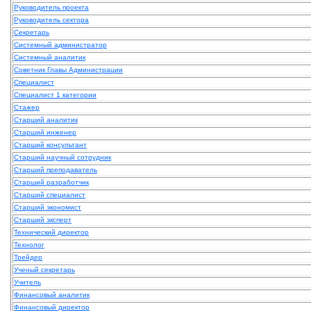
Руководитель проекта
Руководитель сектора
Секретарь
Системный администратор
Системный аналитик
Советник Главы Администрации
Специалист
Специалист 1 категории
Стажер
Старший аналитик
Старший инженер
Старший консультант
Старший научный сотрудник
Старший преподаватель
Старший разработчик
Старший специалист
Старший экономист
Старший эксперт
Технический директор
Технолог
Трейдер
Ученый секретарь
Учитель
Финансовый аналитик
Финансовый директор