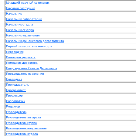
Младший научный сотрудник
Научный сотрудник
Начальник
Начальник лаборатории
Начальник отдела
Начальник сектора
Начальник управления
Начальник финансового департамента
Первый заместитель министра
Переводчик
Помощник депутата
Помощник директора
Председатель Совета Директоров
Председатель правления
Президент
Преподаватель
Программист
Профессор
Разработчик
Редактор
Руководитель
Руководитель аппарата
Руководитель группы
Руководитель направления
Руководитель отдела