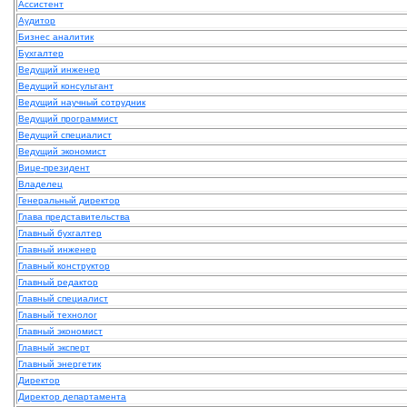
Ассистент
Аудитор
Бизнес аналитик
Бухгалтер
Ведущий инженер
Ведущий консультант
Ведущий научный сотрудник
Ведущий программист
Ведущий специалист
Ведущий экономист
Вице-президент
Владелец
Генеральный директор
Глава представительства
Главный бухгалтер
Главный инженер
Главный конструктор
Главный редактор
Главный специалист
Главный технолог
Главный экономист
Главный эксперт
Главный энергетик
Директор
Директор департамента