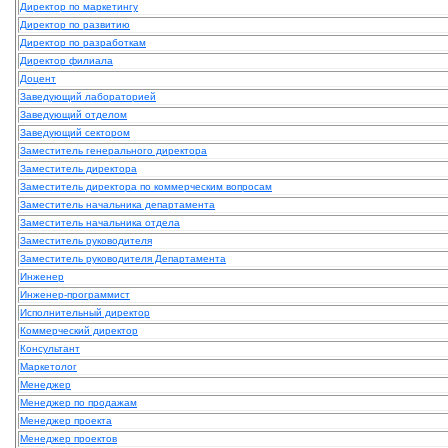
Директор по маркетингу
Директор по развитию
Директор по разработкам
Директор филиала
Доцент
Заведующий лабораторией
Заведующий отделом
Заведующий сектором
Заместитель генерального директора
Заместитель директора
Заместитель директора по коммерческим вопросам
Заместитель начальника департамента
Заместитель начальника отдела
Заместитель руководителя
Заместитель руководителя Департамента
Инженер
Инженер-программист
Исполнительный директор
Коммерческий директор
Консультант
Маркетолог
Менеджер
Менеджер по продажам
Менеджер проекта
Менеджер проектов