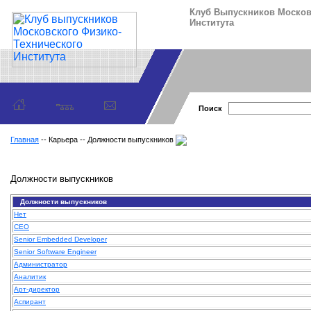
Клуб Выпускников Москов
Института
Поиск
Главная
-- Карьера -- Должности выпускников
Должности выпускников
Должности выпускников
Нет
CEO
Senior Embedded Developer
Senior Software Engineer
Администратор
Аналитик
Арт-директор
Аспирант