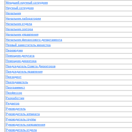
Младший научный сотрудник
Научный сотрудник
Начальник
Начальник лаборатории
Начальник отдела
Начальник сектора
Начальник управления
Начальник финансового департамента
Первый заместитель министра
Переводчик
Помощник депутата
Помощник директора
Председатель Совета Директоров
Председатель правления
Президент
Преподаватель
Программист
Профессор
Разработчик
Редактор
Руководитель
Руководитель аппарата
Руководитель группы
Руководитель направления
Руководитель отдела