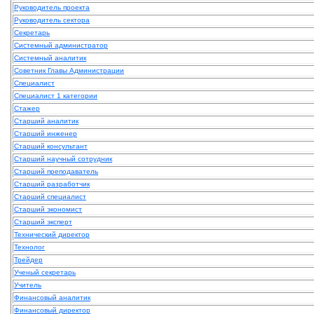
Руководитель проекта
Руководитель сектора
Секретарь
Системный администратор
Системный аналитик
Советник Главы Администрации
Специалист
Специалист 1 категории
Стажер
Старший аналитик
Старший инженер
Старший консультант
Старший научный сотрудник
Старший преподаватель
Старший разработчик
Старший специалист
Старший экономист
Старший эксперт
Технический директор
Технолог
Трейдер
Ученый секретарь
Учитель
Финансовый аналитик
Финансовый директор