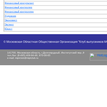
Финансовый консультант
Финансовый контролер
Финансовый контроллер
Художник
Экономист
Эксперт
Юрист
© Московская Областная Общественная Организация "Клуб выпускников 
141700, Московская область, г.Долгопрудный, Институтский пер.,9
тел./fax: (8-495) 409-94-46, 970-08-65
e-mail:
miptclub@miptclub.ru