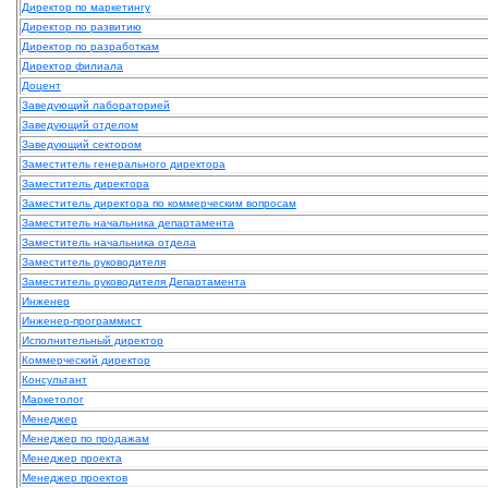
Директор по маркетингу
Директор по развитию
Директор по разработкам
Директор филиала
Доцент
Заведующий лабораторией
Заведующий отделом
Заведующий сектором
Заместитель генерального директора
Заместитель директора
Заместитель директора по коммерческим вопросам
Заместитель начальника департамента
Заместитель начальника отдела
Заместитель руководителя
Заместитель руководителя Департамента
Инженер
Инженер-программист
Исполнительный директор
Коммерческий директор
Консультант
Маркетолог
Менеджер
Менеджер по продажам
Менеджер проекта
Менеджер проектов