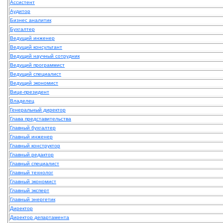
Ассистент
Аудитор
Бизнес аналитик
Бухгалтер
Ведущий инженер
Ведущий консультант
Ведущий научный сотрудник
Ведущий программист
Ведущий специалист
Ведущий экономист
Вице-президент
Владелец
Генеральный директор
Глава представительства
Главный бухгалтер
Главный инженер
Главный конструктор
Главный редактор
Главный специалист
Главный технолог
Главный экономист
Главный эксперт
Главный энергетик
Директор
Директор департамента