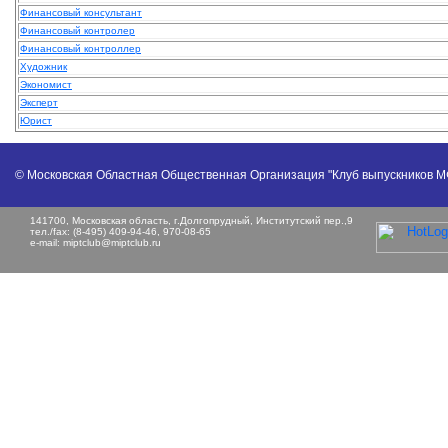
Финансовый консультант
Финансовый контролер
Финансовый контроллер
Художник
Экономист
Эксперт
Юрист
© Московская Областная Общественная Организация "Клуб выпускников 
141700, Московская область, г.Долгопрудный, Институтский пер.,9
тел./fax: (8-495) 409-94-46, 970-08-65
e-mail:
miptclub@miptclub.ru