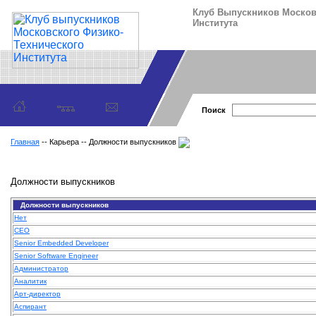
Клуб Выпускников Москов
Института
Поиск
Главная
-- Карьера -- Должности выпускников
Должности выпускников
Должности выпускников
Нет
CEO
Senior Embedded Developer
Senior Software Engineer
Администратор
Аналитик
Арт-директор
Аспирант