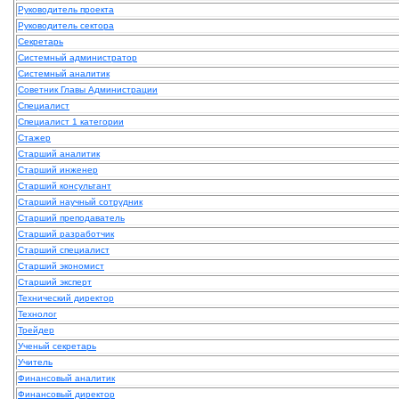
Руководитель проекта
Руководитель сектора
Секретарь
Системный администратор
Системный аналитик
Советник Главы Администрации
Специалист
Специалист 1 категории
Стажер
Старший аналитик
Старший инженер
Старший консультант
Старший научный сотрудник
Старший преподаватель
Старший разработчик
Старший специалист
Старший экономист
Старший эксперт
Технический директор
Технолог
Трейдер
Ученый секретарь
Учитель
Финансовый аналитик
Финансовый директор