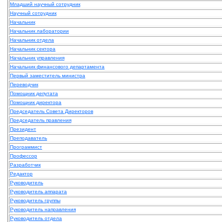
Младший научный сотрудник
Научный сотрудник
Начальник
Начальник лаборатории
Начальник отдела
Начальник сектора
Начальник управления
Начальник финансового департамента
Первый заместитель министра
Переводчик
Помощник депутата
Помощник директора
Председатель Совета Директоров
Председатель правления
Президент
Преподаватель
Программист
Профессор
Разработчик
Редактор
Руководитель
Руководитель аппарата
Руководитель группы
Руководитель направления
Руководитель отдела