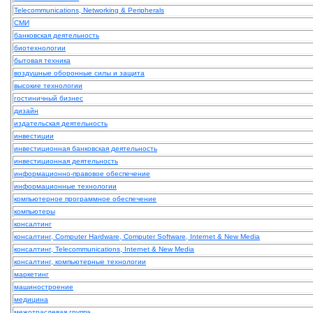
Telecommunications, Networking & Peripherals
СМИ
банковская деятельность
биотехнологии
бытовая техника
воздушные оборонные силы и защита
высокие технологии
гостиничный бизнес
дизайн
издательская деятельность
инвестиции
инвестиционная банковская деятельность
инвестиционная деятельность
информационно-правовое обеспечение
информационные технологии
компьютерное программное обеспечение
компьютеры
консалтинг
консалтинг, Computer Hardware, Computer Software, Internet & New Media
консалтинг, Telecommunications, Internet & New Media
консалтинг, компьютерные технологии
маркетинг
машиностроение
медицина
межотраслевая группа