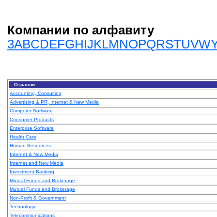
Компании по алфавиту
3
A
B
C
D
E
F
G
H
I
J
K
L
M
N
O
P
Q
R
S
T
U
V
W
Отрасли
Accounting, Consulting
Advertising & PR, Internet & New Media
Computer Software
Consumer Products
Enterprise Software
Health Care
Human Resources
Internet & New Media
Internet and New Media
Investment Banking
Mutual Funds and Brokerage
Mutual Funds and Brokerage
Non-Profit & Government
Technology
Telecommunications