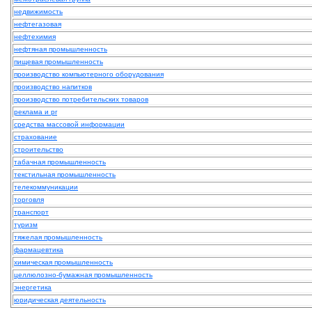
недвижимость
нефтегазовая
нефтехимия
нефтяная промышленность
пищевая промышленность
производство компьютерного оборудования
производство напитков
производство потребительских товаров
реклама и pr
средства массовой информации
страхование
строительство
табачная промышленность
текстильная промышленность
телекоммуникации
торговля
транспорт
туризм
тяжелая промышленность
фармацевтика
химическая промышленность
целлюлозно-бумажная промышленность
энергетика
юридическая деятельность