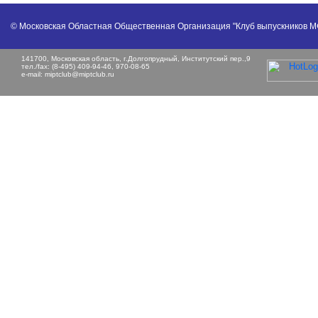
© Московская Областная Общественная Организация "Клуб выпускников 
141700, Московская область, г.Долгопрудный, Институтский пер.,9
тел./fax: (8-495) 409-94-46, 970-08-65
e-mail:
miptclub@miptclub.ru