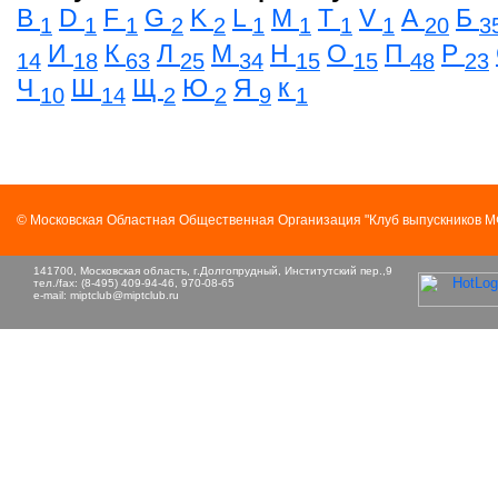
B
D
F
G
K
L
M
T
V
А
Б
1
1
1
2
2
1
1
1
1
20
3
И
К
Л
М
Н
О
П
Р
14
18
63
25
34
15
15
48
23
Ч
Ш
Щ
Ю
Я
к
10
14
2
2
9
1
© Московская Областная Общественная Организация "Клуб выпускников 
141700, Московская область, г.Долгопрудный, Институтский пер.,9
тел./fax: (8-495) 409-94-46, 970-08-65
e-mail:
miptclub@miptclub.ru