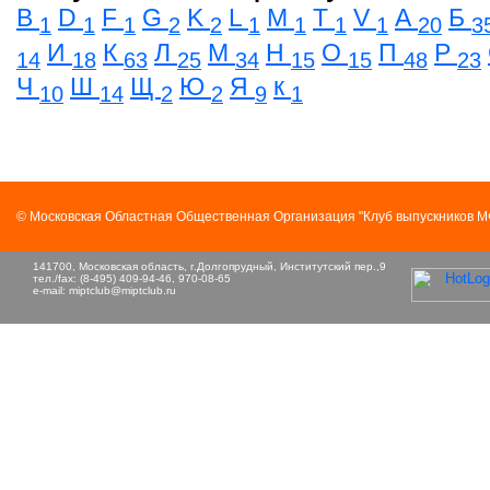
B
D
F
G
K
L
M
T
V
А
Б
1
1
1
2
2
1
1
1
1
20
3
И
К
Л
М
Н
О
П
Р
14
18
63
25
34
15
15
48
23
Ч
Ш
Щ
Ю
Я
к
10
14
2
2
9
1
© Московская Областная Общественная Организация "Клуб выпускников 
141700, Московская область, г.Долгопрудный, Институтский пер.,9
тел./fax: (8-495) 409-94-46, 970-08-65
e-mail:
miptclub@miptclub.ru