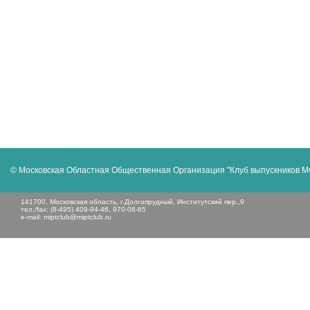
© Московская Областная Общественная Организация "Клуб выпускников 
141700, Московская область, г.Долгопрудный, Институтский пер.,9
тел./fax: (8-495) 409-94-46, 970-08-65
e-mail:
miptclub@miptclub.ru