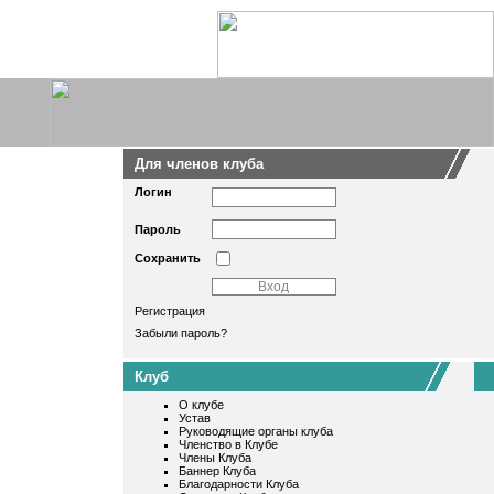
Для членов клуба
Логин
Пароль
Сохранить
Регистрация
Забыли пароль?
Клуб
О клубе
Устав
Руководящие органы клуба
Членство в Клубе
Члены Клуба
Баннер Клуба
Благодарности Клуба