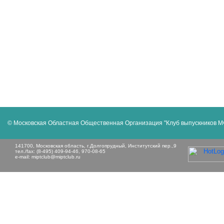
© Московская Областная Общественная Организация "Клуб выпускников 
141700, Московская область, г.Долгопрудный, Институтский пер.,9
тел./fax: (8-495) 409-94-46, 970-08-65
e-mail:
miptclub@miptclub.ru