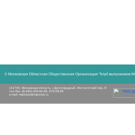
© Московская Областная Общественная Организация "Клуб выпускников 
141700, Московская область, г.Долгопрудный, Институтский пер.,9
тел./fax: (8-495) 409-94-46, 970-08-65
e-mail:
miptclub@miptclub.ru