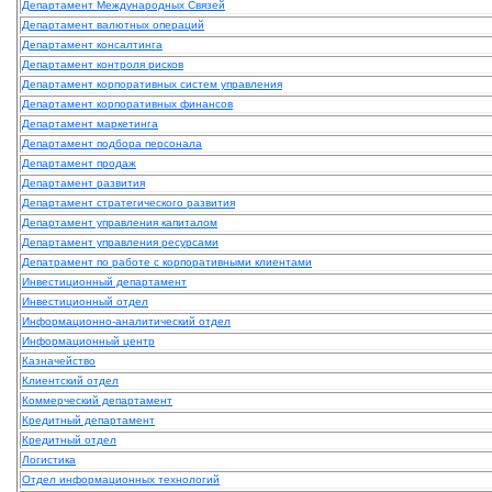
Департамент Международных Связей
Департамент валютных операций
Департамент консалтинга
Департамент контроля рисков
Департамент корпоративных систем управления
Департамент корпоративных финансов
Департамент маркетинга
Департамент подбора персонала
Департамент продаж
Департамент развития
Департамент стратегического развития
Департамент управления капиталом
Департамент управления ресурсами
Депатрамент по работе с корпоративными клиентами
Инвестиционный департамент
Инвестиционный отдел
Информационно-аналитический отдел
Информационный центр
Казначейство
Клиентский отдел
Коммерческий департамент
Кредитный департамент
Кредитный отдел
Логистика
Отдел информационных технологий