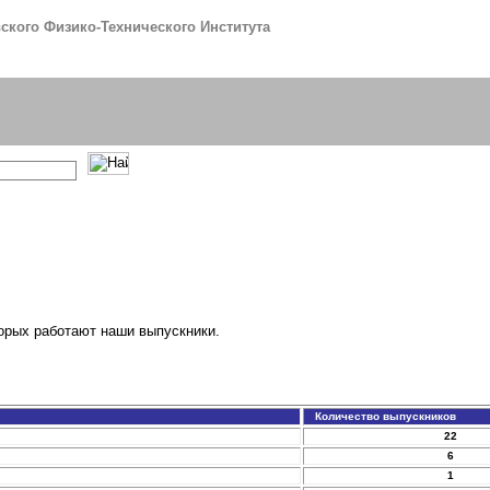
кого Физико-Технического Института
орых работают наши выпускники.
Количество выпускников
22
6
1