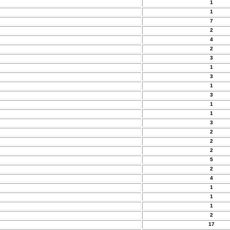
1
1
7
2
4
2
3
1
3
1
3
1
1
3
2
2
2
5
2
4
1
1
1
2
17