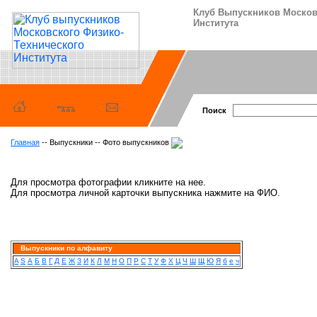
Клуб Выпускников Москов
Института
Поиск
Главная
-- Выпускники -- Фото выпускников
Для просмотра фотографии кликните на нее.
Для просмотра личной карточки выпускника нажмите на ФИО.
Выпускники по алфавиту
A
S
А
Б
В
Г
Д
Е
Ж
З
И
К
Л
М
Н
О
П
Р
С
Т
У
Ф
Х
Ц
Ч
Ш
Щ
Ю
Я
б
е
ч