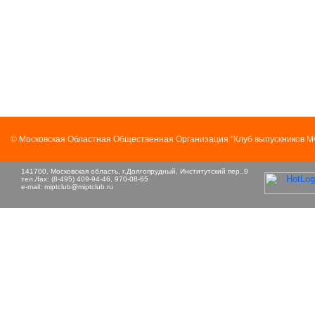
© Московская Областная Общественная Организация "Клуб выпускников 
141700, Московская область, г.Долгопрудный, Институтский пер.,9
тел./fax: (8-495) 409-94-46, 970-08-65
e-mail:
miptclub@miptclub.ru