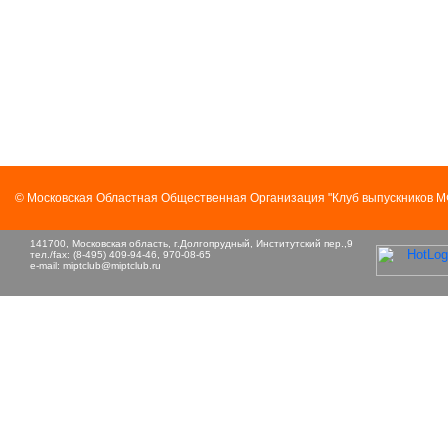
© Московская Областная Общественная Организация "Клуб выпускников 
141700, Московская область, г.Долгопрудный, Институтский пер.,9
тел./fax: (8-495) 409-94-46, 970-08-65
e-mail:
miptclub@miptclub.ru