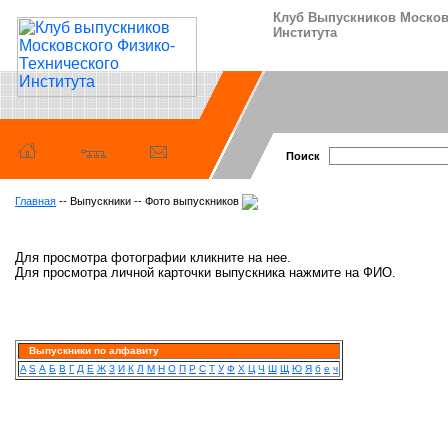
Клуб Выпускников Москов
Института
Поиск
Главная
-- Выпускники -- Фото выпускников
Для просмотра фотографии кликните на нее.
Для просмотра личной карточки выпускника нажмите на ФИО.
Выпускники по алфавиту
A
S
А
Б
В
Г
Д
Е
Ж
З
И
К
Л
М
Н
О
П
Р
С
Т
У
Ф
Х
Ц
Ч
Ш
Щ
Ю
Я
б
е
ч