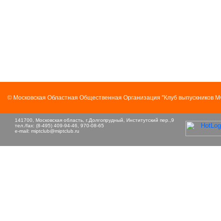
© Московская Областная Общественная Организация "Клуб выпускников 
141700, Московская область, г.Долгопрудный, Институтский пер.,9
тел./fax: (8-495) 409-94-46, 970-08-65
e-mail:
miptclub@miptclub.ru