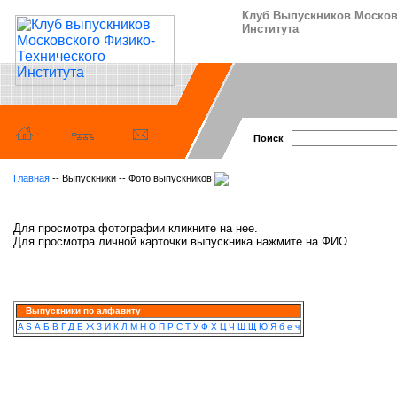
Клуб Выпускников Москов
Института
Поиск
Главная
-- Выпускники -- Фото выпускников
Для просмотра фотографии кликните на нее.
Для просмотра личной карточки выпускника нажмите на ФИО.
Выпускники по алфавиту
A
S
А
Б
В
Г
Д
Е
Ж
З
И
К
Л
М
Н
О
П
Р
С
Т
У
Ф
Х
Ц
Ч
Ш
Щ
Ю
Я
б
е
ч