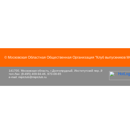
© Московская Областная Общественная Организация "Клуб выпускников 
141700, Московская область, г.Долгопрудный, Институтский пер.,9
тел./fax: (8-495) 409-94-46, 970-08-65
e-mail:
miptclub@miptclub.ru