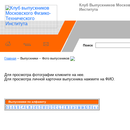
Клуб Выпускников Москов
Института
Поиск
Главная
-- Выпускники -- Фото выпускников
Для просмотра фотографии кликните на нее.
Для просмотра личной карточки выпускника нажмите на ФИО.
Выпускники по алфавиту
A
S
А
Б
В
Г
Д
Е
Ж
З
И
К
Л
М
Н
О
П
Р
С
Т
У
Ф
Х
Ц
Ч
Ш
Щ
Ю
Я
б
е
ч