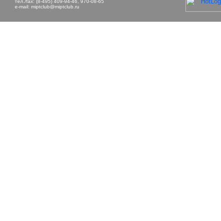
тел./fax: (8-495) 409-94-46, 970-08-65
e-mail:
miptclub@miptclub.ru