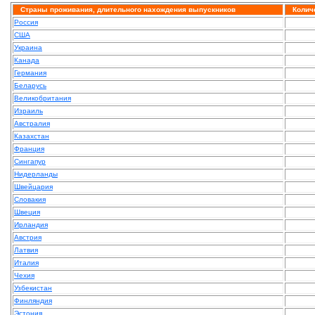
Страны проживания, длительного нахождения выпускников
Колич
Россия
США
Украина
Канада
Германия
Беларусь
Великобритания
Израиль
Австралия
Казахстан
Франция
Сингапур
Нидерланды
Швейцария
Словакия
Швеция
Ирландия
Австрия
Латвия
Италия
Чехия
Узбекистан
Финляндия
Эстония