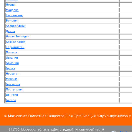
Япония
Молдова
Кыргызстан
Бельгия
Азербайджан
Дания
Новая Зеландия
Южная Корея
Таджикистан
Польша
Испания
Армения
Грузия
Норвегия
Мексика
Бразилия
Португалия
Венгрия
Ангола
© Московская Областная Общественная Организация "Клуб выпускников 
141700, Московская область, г.Долгопрудный, Институтский пер.,9