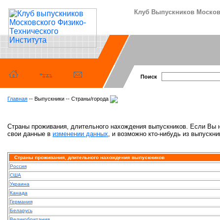
Клуб Выпускников Московс
Поиск
Главная
-- Выпускники -- Страны/города
Страны проживания, длительного нахождения выпускников. Если Вы н
свои данные в
изменении данных
, и возможно кто-нибудь из выпускни
Страны проживания, длительного нахождения выпускников
Россия
США
Украина
Канада
Германия
Беларусь
Великобритания