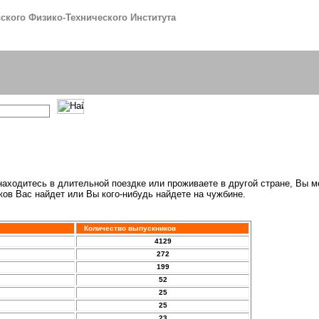
кого Физико-Технического Института
аходитесь в длительной поездке или проживаете в другой стране, Вы 
ков Вас найдет или Вы кого-нибудь найдете на чужбине.
Количество выпускников
4129
272
199
52
25
25
23