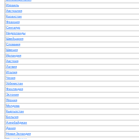
Израиль
Австралия
Казахстан
Франция
Сингапур
Нидерланды
Швейцария
Словакия
Швеция
Ирландия
Австрия
Латвия
Италия
Чехия
Узбекистан
Финляндия
Эстония
Япония
Молдова
Кыргызстан
Бельгия
Азербайджан
Дания
Новая Зеландия