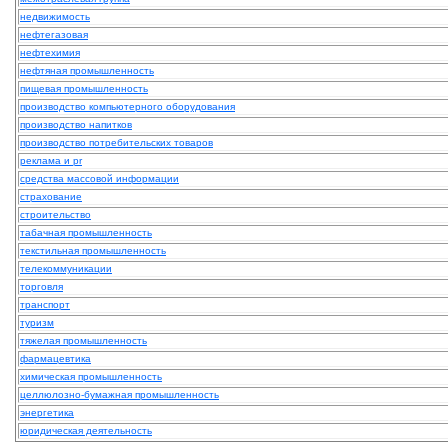
недвижимость
нефтегазовая
нефтехимия
нефтяная промышленность
пищевая промышленность
производство компьютерного оборудования
производство напитков
производство потребительских товаров
реклама и pr
средства массовой информации
страхование
строительство
табачная промышленность
текстильная промышленность
телекоммуникации
торговля
транспорт
туризм
тяжелая промышленность
фармацевтика
химическая промышленность
целлюлозно-бумажная промышленность
энергетика
юридическая деятельность